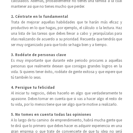
calculados. Además, probablemente no tienes una familia a la cual
mantener asi que no tienes mucho que perder.
2. Céntrate en lo fundamental
Trata de mejorar aquellas habilidades que te harán más eficaz y
productivo en lo que hagas, por ejemplo, el cálculo o la lectura. Haz
una lista de las tareas que debes llevar a cabo y jerarquízalas para
irlas realizando de acuerdo a su prioridad. Recuerda que tendrás que
ser muy organizado para que todo se haga bien y a tiempo.
3. Rodéate de personas clave
Es muy importante que durante este periodo procures a aquellas
personas que realmente desean que consigas grandes logros en la
vida. Si quieres tener éxito, rodéate de gente exitosa y que espere que
tú también lo seas.
4. Persigue tu felicidad
Al iniciar tu negocio, debes hacerlo en algo que verdaderamente te
apasione. Debes tomar en cuenta que si vas a hacer algo el resto de
tu vida, por lo menos tiene que ser algo que te motive a realizarlo.
5. No tomes en cuenta todas las opiniones
A lo largo de tu camino de emprendimiento, habrá mucha gente que
te dirá que lo primero que debes hacer es adquirir experiencia en una
gran empresa o que trate de convencerte de que tu idea no será